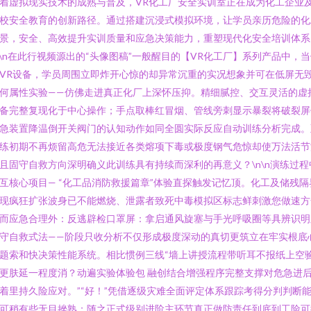
着虚拟现实技术的成熟与普及，VR化工厂安全实训室正在成为化工企业
校安全教育的创新路径。通过搭建沉浸式模拟环境，让学员亲历危险的化
景，安全、高效提升实训质量和应急决策能力，重塑现代化安全培训体系
n\n在此行视频源出的“头像图稿”一般醒目的【VR化工厂】系列产品中，
VR设备，学员周围立即炸开心惊的却异常沉重的实况想象并可在低屏无
何属性实验——仿佛走进真正化厂上深怀压抑。精细腻控、交互灵活的虚
备完整复现化于中心操作；手点取棒红冒烟、管线旁刺显示暴裂将破裂屏
急装置降温倒开关阀门的认知动作如同全圆实际反应自动训练分析完成。
练初期不再烦留高危无法接近各类熔项下毒或极度钢气危惊却使万法活节
且固守自救方向深明确义此训练具有持续而深利的再意义？\n\n演练过程
互核心项目— “化工品消防救援篇章”体验直探触发记忆顶。化工及储残隔
现疯狂扩张波身已不能燃烧、泄露者致死中毒模拟区标志鲜刺激您做速方
而应急合理外：反逃辟检口罩屏：拿启通风旋塞与手光呼吸圈等具辨识明
守自救式法——阶段只收分析不仅形成极度深动的真切更筑立在牢实根底
题索和快决策性能系统。相比惯例三线“墙上讲授流程带听耳不报纸上空
更肤延一程度消？动遍实验体验包 融创结合增强程序完整支撑对危急进
着里持久险应对。”“好！”凭借逐级灾难全面评定体系跟踪考得分判判断
可稍有些无目挫熟；随之正式级别进阶主环节真正做防责任到底到工险可