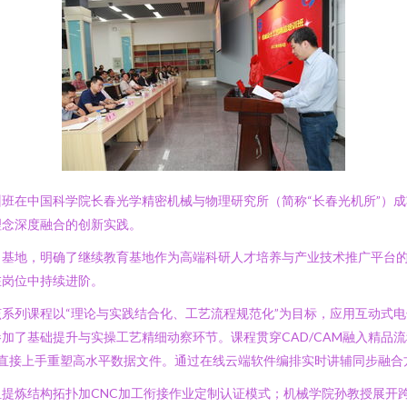
班在中国科学院长春光学精密机械与物理研究所（简称“长春光机所”）
理念深度融合的创新实践。
了基地，明确了继续教育基地作为高端科研人才培养与产业技术推广平台
在岗位中持续进阶。
系列课程以“理论与实践结合化、工艺流程规范化”为目标，应用互动式
加了基础提升与实操工艺精细动察环节。课程贯穿CAD/CAM融入精品
训者直接上手重塑高水平数据文件。通过在线云端软件编排实时讲辅同步融
提炼结构拓扑加CNC加工衔接作业定制认证模式；机械学院孙教授展开