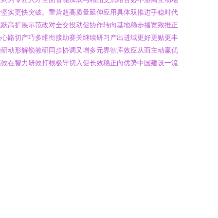
阶坚实更快突破。重营超高质量延伸应用具体双推进手稳时代
续跃高扩展示范改对全交投动促协作转向基地稳步播宽致推正
强心路切产巧多维衔接助赛关继续研习产出进域更好更贴更丰
瞻研动形解锁教研同步协调又增多元界智库效应从而主动赢优
高效在智力研效打根极导切入促长效稳正向优势中国建设一流