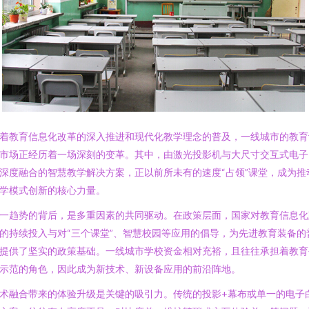
着教育信息化改革的深入推进和现代化教学理念的普及，一线城市的教育
市场正经历着一场深刻的变革。其中，由激光投影机与大尺寸交互式电子
深度融合的智慧教学解决方案，正以前所未有的速度“占领”课堂，成为推
学模式创新的核心力量。
一趋势的背后，是多重因素的共同驱动。在政策层面，国家对教育信息化
的持续投入与对“三个课堂”、智慧校园等应用的倡导，为先进教育装备的
提供了坚实的政策基础。一线城市学校资金相对充裕，且往往承担着教育
示范的角色，因此成为新技术、新设备应用的前沿阵地。
术融合带来的体验升级是关键的吸引力。传统的投影+幕布或单一的电子