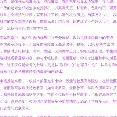
方案，往往存在亮度不足、对比度差、维护繁琐或交互体验单一等问题。
一代的超短焦或短焦激光投影机，以其高亮度、长寿命、色彩纯正、即开
且几乎免维护的特性，完美解决了显示端的核心痛点。当其与大尺寸、高
触控的交互式电子白板（或抗光幕）结合时，便构建了一个超大尺寸、高
亮、流畅书写的理想教学界面。
实际课堂中，这种组合的优势得到充分展现。教师可以摆脱讲台的束缚，
亮的教室环境下，于白板前清晰展示高清课件、视频、3D模型等丰富内
，并随时进行标注、书写、擦除、调用教学工具，实现高度互动。学生则
清晰地观看屏幕内容，参与小组协作、答题互动，学习专注度和参与感显
升。这不仅仅是设备的升级，更是从“教师中心”向“学生中心”、从单向灌
双向互动教学模式转变的重要物理载体。
市场反馈来看，一线城市的重点中小学、职业院校及高等院校，在新校区
、老旧教室改造或特色教室（如未来教室、录播教室、学科专用教室）搭
，越来越多地选择这类方案。它们不仅服务于日常教学，也很好地兼容了
互动、课程录制、校园信息发布等多种扩展功能，满足了学校多元化、智
的管理与发展需求。