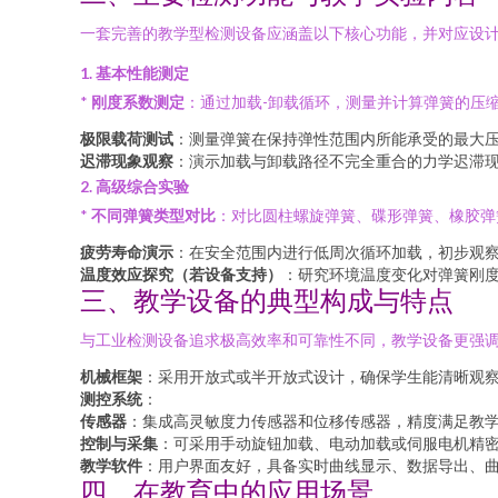
一套完善的教学型检测设备应涵盖以下核心功能，并对应设
1. 基本性能测定
*
刚度系数测定
：通过加载-卸载循环，测量并计算弹簧的压
极限载荷测试
：测量弹簧在保持弹性范围内所能承受的最大
迟滞现象观察
：演示加载与卸载路径不完全重合的力学迟滞
2. 高级综合实验
*
不同弹簧类型对比
：对比圆柱螺旋弹簧、碟形弹簧、橡胶弹
疲劳寿命演示
：在安全范围内进行低周次循环加载，初步观
温度效应探究（若设备支持）
：研究环境温度变化对弹簧刚
三、教学设备的典型构成与特点
与工业检测设备追求极高效率和可靠性不同，教学设备更强
机械框架
：采用开放式或半开放式设计，确保学生能清晰观
测控系统
：
传感器
：集成高灵敏度力传感器和位移传感器，精度满足教
控制与采集
：可采用手动旋钮加载、电动加载或伺服电机精
教学软件
：用户界面友好，具备实时曲线显示、数据导出、
四、在教育中的应用场景